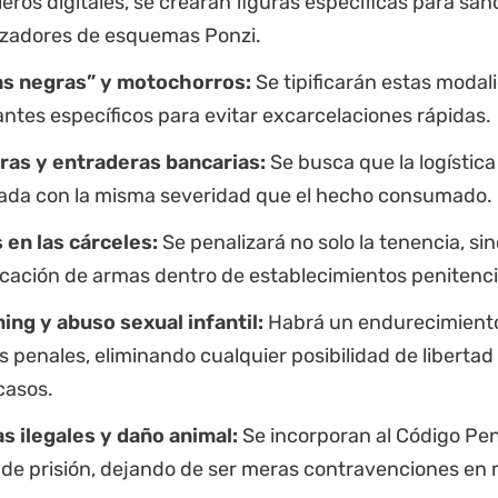
ieros digitales, se crearán figuras específicas para san
izadores de esquemas Ponzi.
as negras” y motochorros:
Se tipificarán estas moda
ntes específicos para evitar excarcelaciones rápidas.
ras y entraderas bancarias:
Se busca que la logística
ada con la misma severidad que el hecho consumado.
en las cárceles:
Se penalizará no solo la tenencia, si
icación de armas dentro de establecimientos penitenci
ng y abuso sexual infantil:
Habrá un endurecimiento 
s penales, eliminando cualquier posibilidad de libertad
casos.
s ilegales y daño animal:
Se incorporan al Código Pen
de prisión, dejando de ser meras contravenciones en