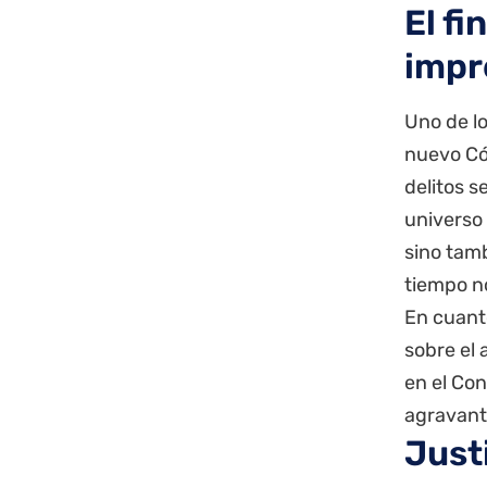
El fi
impr
Uno de lo
nuevo Có
delitos 
universo
sino tam
tiempo n
En cuanto
sobre el 
en el Co
agravant
Justi