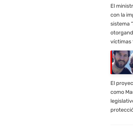
El minis
con la i
sistema “
otorgando
víctimas
El proyec
como Mar
legislati
protecció