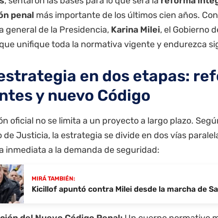
s
, sentaron las bases para lo que será la
reforma integ
ión penal
más importante de los últimos cien años. Con 
a general de la Presidencia,
Karina Milei
, el Gobierno 
que unifique toda la normativa vigente y endurezca si
estrategia en dos etapas: re
ntes y nuevo Código
ón oficial no se limita a un proyecto a largo plazo. Seg
o de Justicia, la estrategia se divide en dos vías parale
a inmediata a la demanda de seguridad:
MIRÁ TAMBIÉN:
Kicillof apuntó contra Milei desde la marcha de 
ción del Nuevo Código Penal:
Un cuerpo normativo 