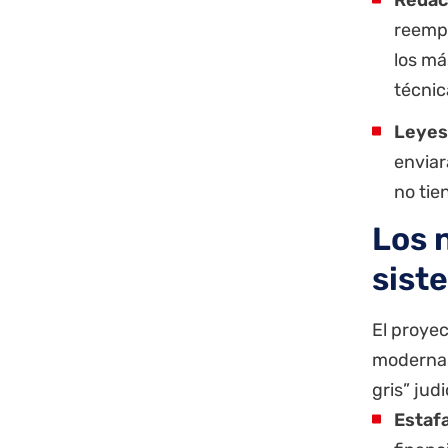
reempl
los má
técnic
Leyes 
enviar
no tie
Los 
sist
El proyec
modernas
gris” jud
Estafa