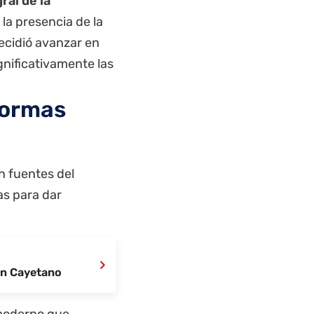
ral de la
la presencia de la
decidió avanzar en
gnificativamente las
formas
ún fuentes del
las para dar
›
San Cayetano
moderno que