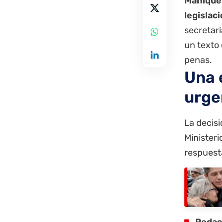
Mahique
legislac
secretari
un texto 
penas.
Una 
urge
La decisi
Ministeri
respuest
Redac