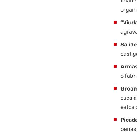
financ
organ
“Viud
agrava
Salide
castig
Armas 
o fabr
Groomi
escala
estos 
Picada
penas 