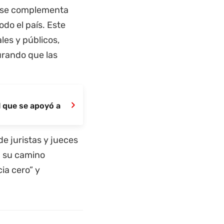
l se complementa
odo el país.
Este
les y públicos,
gurando que las
›
l que se apoyó a
e juristas y jueces
á su camino
ia cero” y