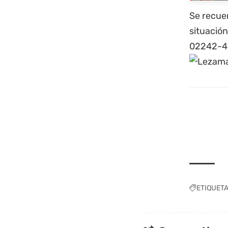
Se recuer
situació
02242-4
ETIQUET