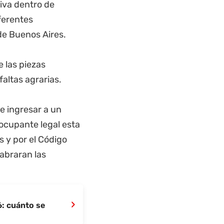
tiva dentro de
ferentes
de Buenos Aires
.
e las piezas
altas agrarias.
 ingresar a un
 ocupante legal esta
s y por el Código
labraran las
›
: cuánto se