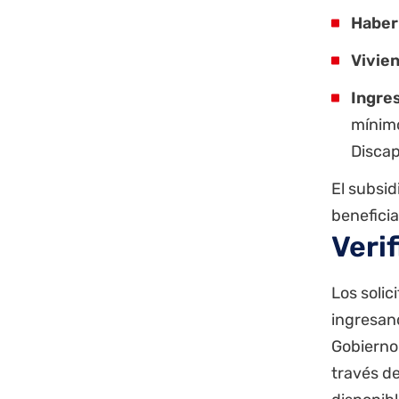
Haber 
Vivien
Ingre
mínimo
Disca
El subsid
beneficia
Veri
Los soli
ingresan
Gobierno
través d