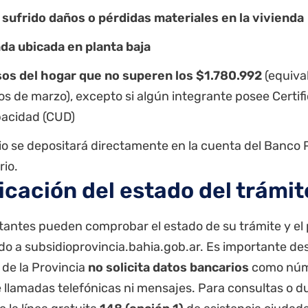
sufrido daños o pérdidas materiales en la vivienda
da ubicada en planta baja
sos del hogar que no superen los $1.780.992
(equival
s de marzo), excepto si algún integrante posee Certif
pacidad (CUD)
io se depositará directamente en la cuenta del
Banco P
rio.
ficación del estado del trámit
citantes pueden comprobar el estado de su trámite y el
do a
subsidioprovincia.bahia.gob.ar
. Es importante de
 de la Provincia
no solicita datos bancarios
como núm
e llamadas telefónicas ni mensajes. Para consultas o d