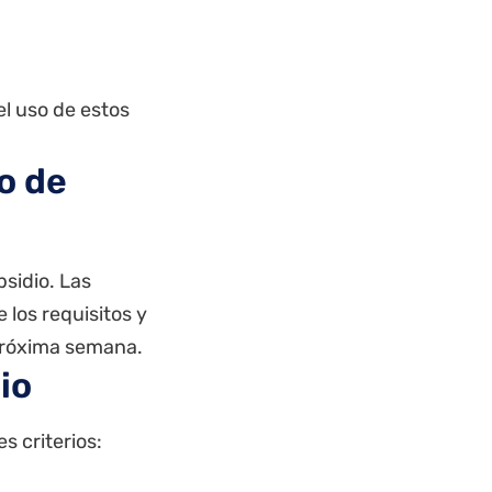
el uso de estos
o de
bsidio. Las
 los requisitos y
próxima semana.
io
s criterios: