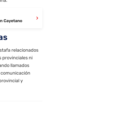
ana.
›
San Cayetano
as
estafa relacionados
 provinciales ni
zando llamados
da comunicación
provincial y