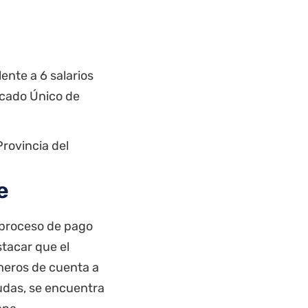
ente a 6 salarios
icado Único de
rovincia
del
e
 proceso de pago
stacar que el
eros de cuenta a
udas, se encuentra