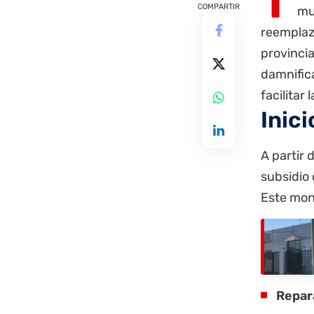
T
COMPARTIR
mu
reemplaza
provinci
damnific
facilitar
Inici
A partir 
subsidio
Este mont
Repar