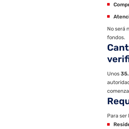
Compr
Atenc
No será n
fondos.
Cant
veri
Unos
35
autoridad
comenzar
Requ
Para ser 
Reside