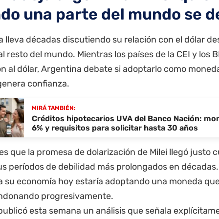
do una parte del mundo se d
 lleva décadas discutiendo su relación con el dólar de
l resto del mundo. Mientras los países de la CEI y los
n al dólar, Argentina debate si adoptarlo como moneda 
genera confianza.
MIRÁ TAMBIÉN:
Créditos hipotecarios UVA del Banco Nación: mon
6% y requisitos para solicitar hasta 30 años
 es que la promesa de dolarización de Milei llegó justo c
us períodos de debilidad más prolongados en décadas.
ra su economía hoy estaría adoptando una moneda que
ndonando progresivamente.
ublicó esta semana un análisis que señala explícitame