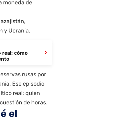
la moneda de
Kazajistán,
n y Ucrania.
›
 real: cómo
ento
 reservas rusas por
nia. Ese episodio
tico real: quien
 cuestión de horas.
é el