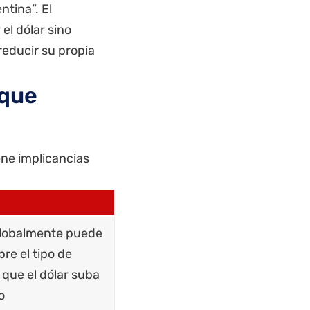
ntina”. El
el dólar sino
reducir su propia
 que
ene implicancias
globalmente puede
bre el tipo de
 que el dólar suba
o