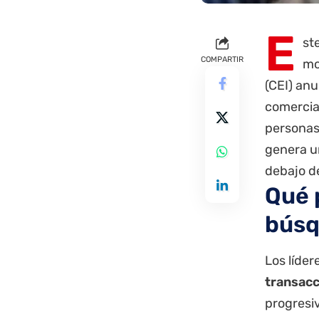
E
st
COMPARTIR
mo
(CEI) an
comercial
personas 
genera un
debajo d
Qué 
bús
Los líder
transacc
progresiv