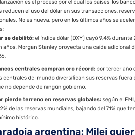
arización es el proceso por el cual los países, los banco
 reducen el uso del dólar en sus transacciones, reserv
onales. No es nueva, pero en los últimos años se acele
s:
ar se debilitó:
el índice dólar (DXY) cayó 9,4% durante 
n años. Morgan Stanley proyecta una caída adicional de
26.
ancos centrales compran oro récord:
por tercer año 
 centrales del mundo diversifican sus reservas fuera d
ue no depende de ningún gobierno.
ar pierde terreno en reservas globales:
según el FMI,
92% de las reservas mundiales, bajando del 71% que ten
mínimo histórico.
aradoja argentina: Milei quier