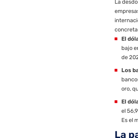
La desdol
empresas
internaci
concreta
El dól
bajo e
de 20
Los b
bancos
oro, q
El dól
el 56,
Es el 
La p