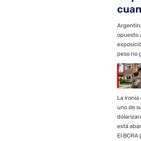
cuan
Argentina
opuesto a
exposició
peso no 
La ironía
uno de s
dolariza
está aba
El BCRA p