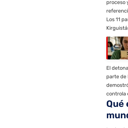
proceso 
referenci
Los 11 pa
Kirguistá
El detona
parte de 
demostró 
controla 
Qué 
mund