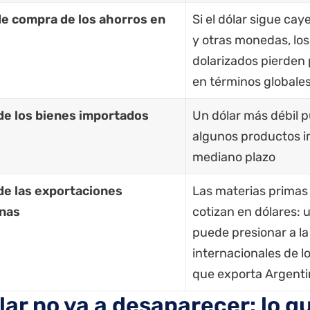
e compra de los ahorros en
Si el dólar sigue cay
y otras monedas, los
dolarizados pierden
en términos globale
de los bienes importados
Un dólar más débil 
algunos productos i
mediano plazo
de las exportaciones
Las materias primas 
inas
cotizan en dólares: u
puede presionar a la
internacionales de 
que exporta Argent
ólar no va a desaparecer: lo q