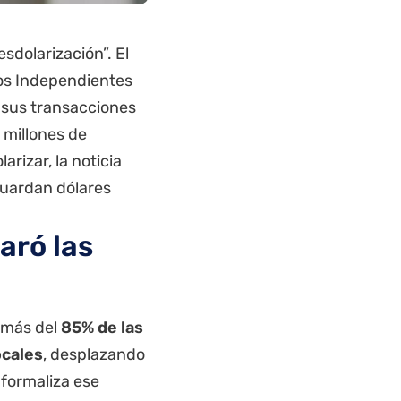
sdolarización”. El
dos Independientes
 sus transacciones
 millones de
rizar, la noticia
guardan dólares
aró las
e más del
85% de las
ocales
, desplazando
 formaliza ese