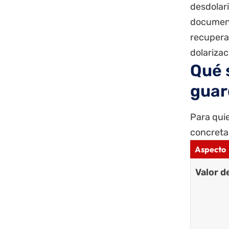
desdolari
documento
recuperar
dolarizac
Qué 
guar
Para quie
concreta
Aspecto
Valor d