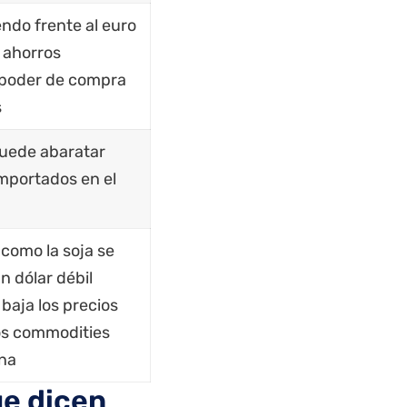
endo frente al euro
 ahorros
 poder de compra
s
puede abaratar
mportados en el
como la soja se
n dólar débil
 baja los precios
los commodities
ina
ue dicen