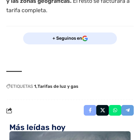
y las zonas geográficas.
El resto se facturará a
tarifa completa.
+ Seguinos en
ETIQUETAS
1
Tarifas de luz y gas
Más leídas hoy