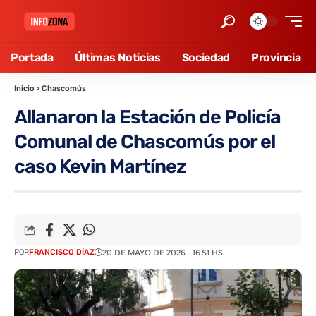
Portada
Últimas Noticias
Sociedad
Provincia
Inicio
›
Chascomús
Allanaron la Estación de Policía
Comunal de Chascomús por el
caso Kevin Martínez
POR
FRANCISCO DÍAZ
20 DE MAYO DE 2026 - 16:51 HS