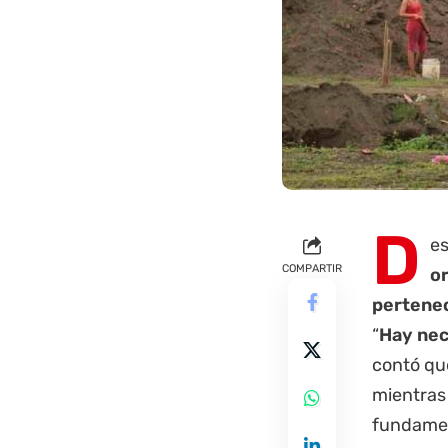
D
es
COMPARTIR
o
pertenec
“
Hay nec
contó que
mientras
fundamen