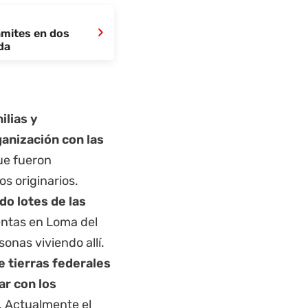
›
ámites en dos
da
lias y
ganización con las
ue fueron
s originarios.
do lotes de las
ventas en Loma del
sonas viviendo allí.
 tierras federales
ar con los
. Actualmente el