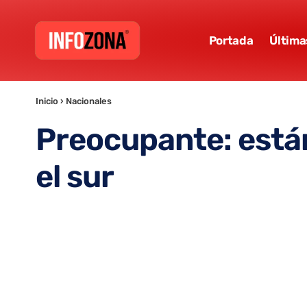
Portada
Última
Inicio
›
Nacionales
Preocupante: están
el sur