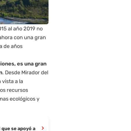
15 al año 2019 no
 ahora con una gran
ía de años
iones, es una gran
n
. Desde Mirador del
 vista a la
los recursos
emas ecológicos y
›
l que se apoyó a