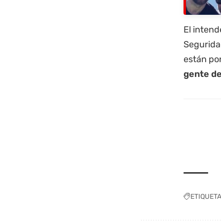
El intend
Segurida
están pon
gente de
ETIQUET