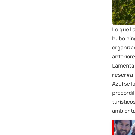
Lo que l
hubo ning
organiza
anteriore
Lamenta
reserva f
Azul se lo
precordil
turístico
ambienta