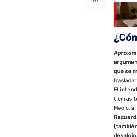
¿Cóm
Aproxima
argument
que se m
trasladad
El inten
tierras 
Medio, al
Recuerda
(también
desalojo