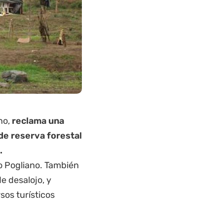
no,
reclama una
de reserva forestal
.
ijo Pogliano. También
e desalojo, y
sos turísticos