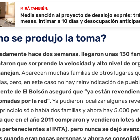
MIRÁ TAMBIÉN:
Media sanción al proyecto de desalojo exprés: tr
meses, intimar a 10 días y desocupación anticipa
o se produjo la toma?
damente hace dos semanas, llegaron unas 130 fami
aron que sorprende la velocidad y alto nivel de or
anejan.
Aparecen muchas familias de otros lugares q
as, pero, en este caso no hay reinvindicación de pueblo
dente de El Bolsón aseguró que “ya están revendien
tomadas por la red”
. Ya pudieron localizar algunas re
 principio sólo había dos familias y ahora hay 5.000 per
 que en el año 2011 compraron y vendieron lotes de
 pertenecientes al INTA), pero nunca se dejó avanz
s cuando eran pocas personas y ahora se consolidó