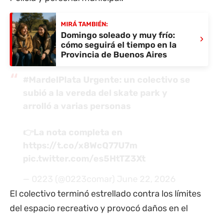
MIRÁ TAMBIÉN:
Domingo soleado y muy frío:
›
cómo seguirá el tiempo en la
Provincia de Buenos Aires
#MardelPlata
Urgente: un colectivo se
subió a la vereda del skate park y
arrolló a varias personas
👉La nota completa en
https://t.co/x8WcQ77U7m
pic.twitter.com/es5HtTZ3Xt
— 0223 (@0223comar)
June 22, 2026
El colectivo terminó estrellado contra los límites
del espacio recreativo y provocó daños en el