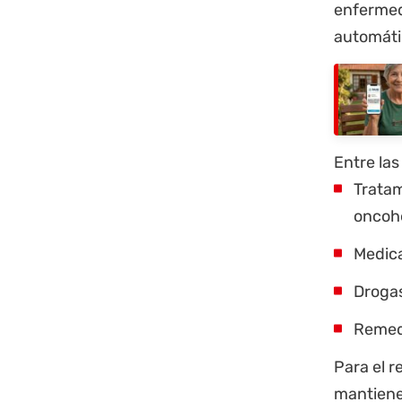
enfermed
automátic
Entre la
Tratam
oncoh
Medica
Drogas
Remedi
Para el 
mantiene