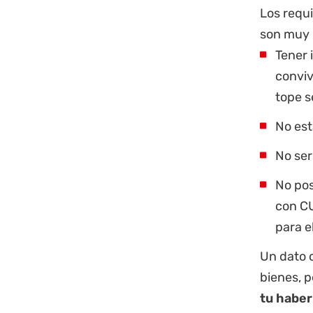
Los requi
son muy 
Tener 
conviv
tope s
No est
No ser
No pos
con CU
para e
Un dato 
bienes, 
tu habe