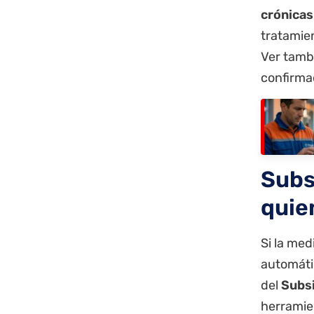
crónicas
tratamie
Ver tamb
confirma
Subsi
quie
Si la med
automátic
del
Subsi
herramie