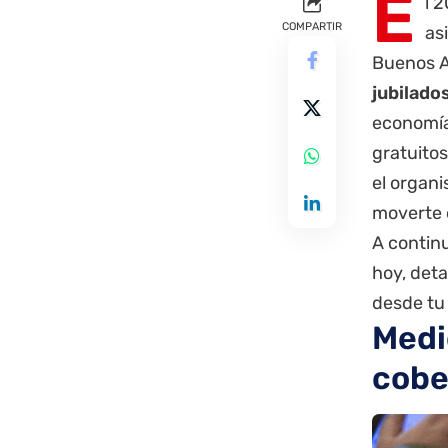
E
l 
COMPARTIR
as
Buenos A
jubilado
economía
gratuitos
el organ
moverte d
A continu
hoy, deta
desde tu 
Medi
cobe