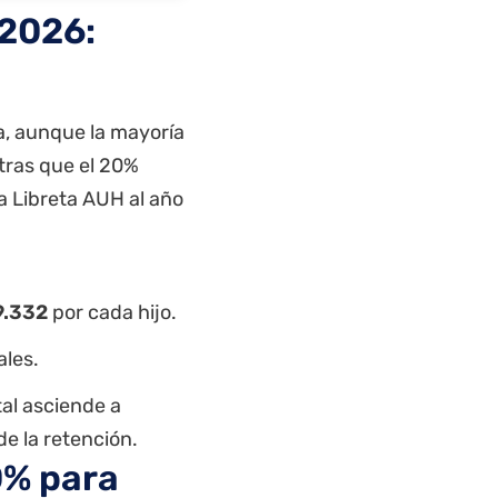
 2026:
eva, aunque la mayoría
ntras que el 20%
a Libreta AUH al año
9.332
por cada hijo.
les.
tal asciende a
e la retención.
0% para