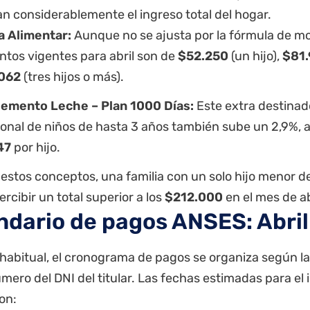
n considerablemente el ingreso total del hogar.
a Alimentar:
Aunque no se ajusta por la fórmula de m
ntos vigentes para abril son de
$52.250
(un hijo),
$81
062
(tres hijos o más).
emento Leche – Plan 1000 Días:
Este extra destinado
ional de niños de hasta 3 años también sube un 2,9%, 
47
por hijo.
 estos conceptos, una familia con un solo hijo menor 
percibir un total superior a los
$212.000
en el mes de ab
ndario de pagos ANSES: Abri
habitual, el cronograma de pagos se organiza según la
mero del DNI del titular. Las fechas estimadas para el i
son: