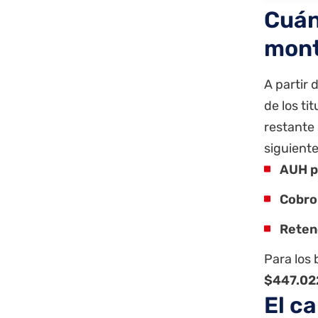
Cuán
mont
A partir 
de los ti
restante 
siguiente
AUH po
Cobro
Reten
Para los 
$447.02
El c