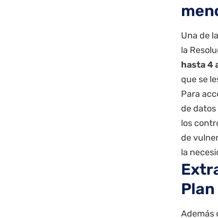
meno
Una de l
la Resolu
hasta 4 
que se le
Para acce
de datos
los contr
de vulner
la necesi
Extr
Plan
Además d