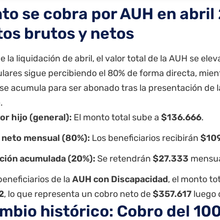
to se cobra por AUH en abril
os brutos y netos
de la liquidación de abril, el valor total de la AUH se el
tulares sigue percibiendo el 80% de forma directa, mie
se acumula para ser abonado tras la presentación de l
.
r hijo (general):
El monto total sube a
$136.666
.
 neto mensual (80%):
Los beneficiarios recibirán
$10
ción acumulada (20%):
Se retendrán
$27.333
mensua
beneficiarios de la
AUH con Discapacidad
, el monto to
2
, lo que representa un cobro neto de
$357.617
luego d
ambio histórico: Cobro del 10