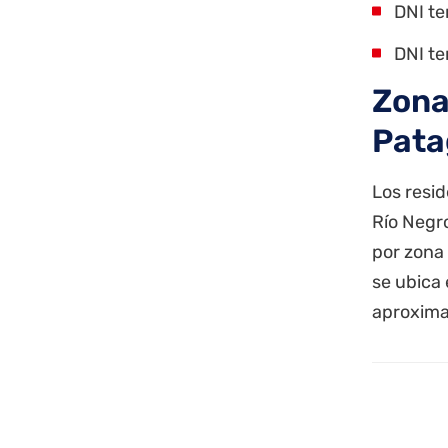
DNI te
DNI te
Zona
Pata
Los resi
Río Negro
por zona 
se ubica
aproxim