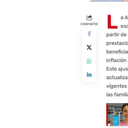
L
a A
COMPARTIR
esq
partir de
prestacio
beneficia
inflación
Este ajus
actualiz
vigentes
las famili