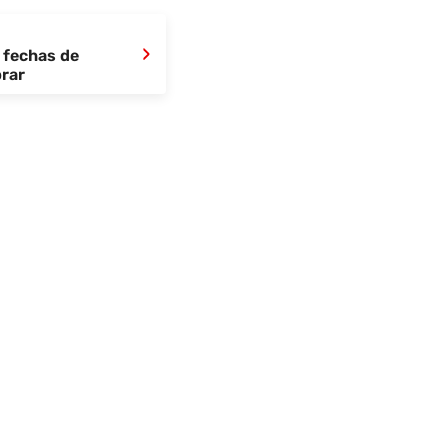
›
 fechas de
brar