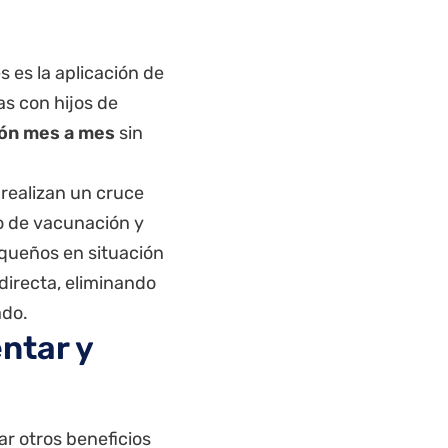
 es la aplicación de
as con hijos de
ión mes a mes
sin
 realizan un cruce
io de vacunación y
equeños en situación
directa, eliminando
ado.
ntar y
r otros beneficios