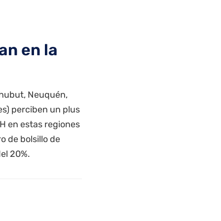
an en la
 Chubut, Neuquén,
es) perciben un plus
UH en estas regiones
o de bolsillo de
del 20%.