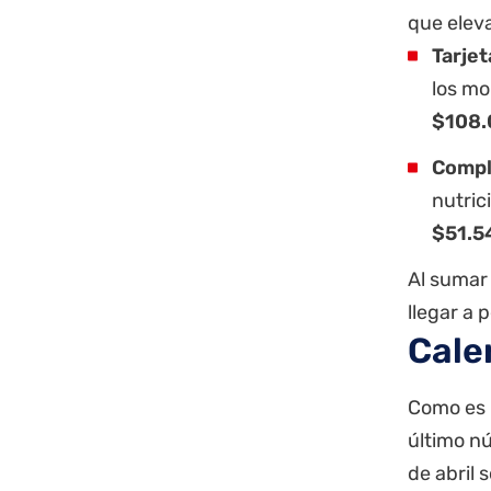
que eleva
Tarjet
los mo
$108.
Compl
nutric
$51.5
Al sumar
llegar a 
Cale
Como es 
último nú
de abril 