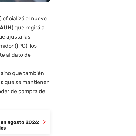
) oficializó el nuevo
AUH
) que regirá a
ue ajusta las
idor (IPC), los
te al dato de
, sino que también
s que se mantienen
oder de compra de
›
 en agosto 2026:
les