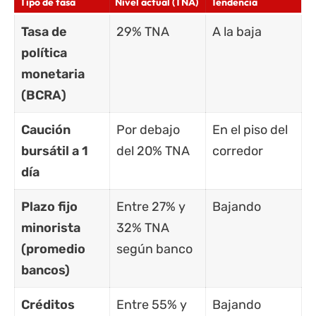
Tipo de tasa
Nivel actual (TNA)
Tendencia
Tasa de
29% TNA
A la baja
política
monetaria
(BCRA)
Caución
Por debajo
En el piso del
bursátil a 1
del 20% TNA
corredor
día
Plazo fijo
Entre 27% y
Bajando
minorista
32% TNA
(promedio
según banco
bancos)
Créditos
Entre 55% y
Bajando