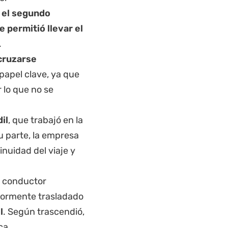
,
el segundo
 permitió llevar el
.
 cruzarse
papel clave, ya que
 lo que no se
il
, que trabajó en la
su parte, la empresa
nuidad del viaje y
l conductor
riormente trasladado
l
. Según trascendió,
ca.