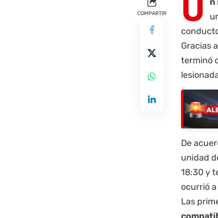
U
n 
COMPARTIR
un
conducto
Gracias a
terminó d
lesionad
De acuer
unidad d
18:30 y 
ocurrió a
Las prim
compatib