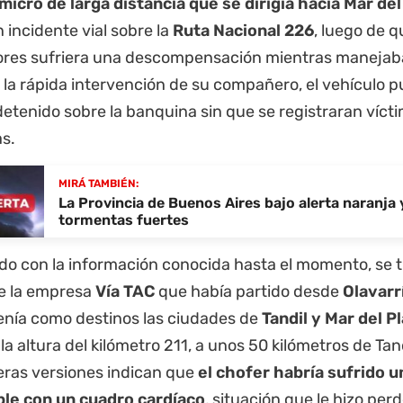
micro de larga distancia que se dirigía hacia Mar del
 incidente vial sobre la
Ruta Nacional 226
, luego de 
res sufriera una descompensación mientras manejab
 la rápida intervención de su compañero, el vehículo p
etenido sobre la banquina sin que se registraran víct
as.
MIRÁ TAMBIÉN:
La Provincia de Buenos Aires bajo alerta naranja 
tormentas fuertes
do con la información conocida hasta el momento, se 
e la empresa
Vía TAC
que había partido desde
Olavarr
tenía como destinos las ciudades de
Tandil y Mar del P
 la altura del kilómetro 211, a unos 50 kilómetros de Tand
eras versiones indican que
el chofer habría sufrido u
le con un cuadro cardíaco
, situación que le hizo per