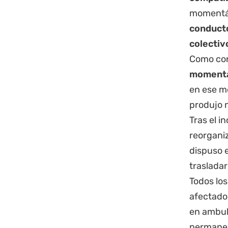
momentán
conducto
colectiv
Como con
momentá
en ese mo
produjo n
Tras el i
reorganiz
dispuso e
trasladar
Todos los
afectado
en ambul
permanec