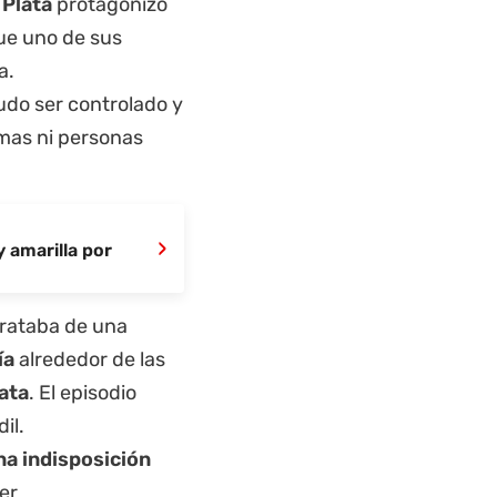
 Plata
protagonizó
que uno de sus
a.
udo ser controlado y
imas ni personas
›
y amarilla por
trataba de una
ía
alrededor de las
lata
. El episodio
il.
na indisposición
der