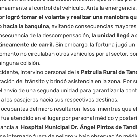
eamente el control del vehículo. Ante la emergencia
r logró tomar el volante y realizar una maniobra que
o hacia la banquina
, evitando consecuencias mayores
secuencia de la descompensación,
la unidad llegó a
neamente de carril.
Sin embargo, la fortuna jugó un 
mento no circulaban otros vehículos por el sector, por
inguna colisión.
ncidente, intervino personal de la
Patrulla Rural de Tand
ación del tránsito y brindó asistencia en la zona. Por 
l envío de una segunda unidad para garantizar la conti
 a los pasajeros hacia sus respectivos destinos.
 ocupantes del micro resultaron ilesos, mientras que e
 fue atendido en el lugar por personal médico y poste
ancia al
Hospital Municipal Dr. Ángel Pintos de Tandi
e internado fuera de peligro y bajo observación médi