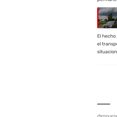
El hecho 
el transp
situacio
ETIQUET