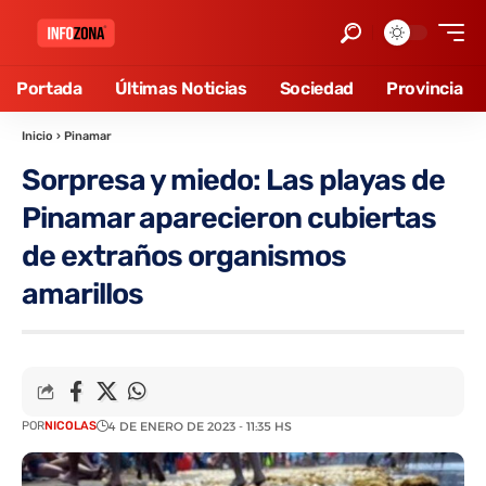
Portada
Últimas Noticias
Sociedad
Provincia
Inicio
›
Pinamar
Sorpresa y miedo: Las playas de
Pinamar aparecieron cubiertas
de extraños organismos
amarillos
POR
NICOLAS
4 DE ENERO DE 2023 - 11:35 HS