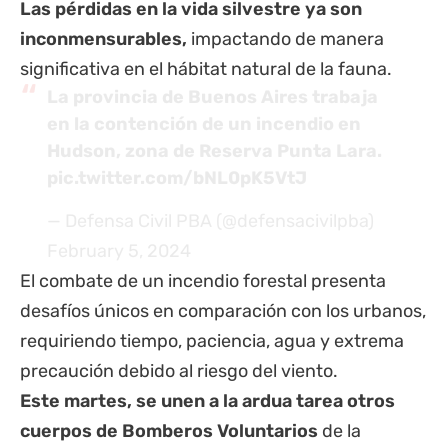
Las pérdidas en la vida silvestre ya son
inconmensurables,
impactando de manera
significativa en el hábitat natural de la fauna.
La
provincia de Buenos Aires
trabaja
en la contención de un incendio en
Hudson, zona de Reserva Punta Lara.
pic.twitter.com/bNL0pK5VtJ
— Defensa Civil PBA (@defensacivilpba)
February 5, 2024
El combate de un incendio forestal presenta
desafíos únicos en comparación con los urbanos,
requiriendo tiempo, paciencia, agua y extrema
precaución debido al riesgo del viento.
Este martes, se unen a la ardua tarea otros
cuerpos de Bomberos Voluntarios
de la