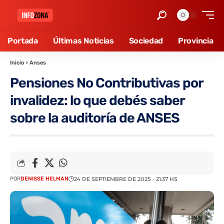
Portada
Últimas Noticias
Sociedad
Provincia
Inicio
›
Anses
Pensiones No Contributivas por
invalidez: lo que debés saber
sobre la auditoría de ANSES
POR
DENISSE HELMAN
24 DE SEPTIEMBRE DE 2025 - 21:37 HS