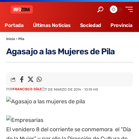
Portada
Últimas Noticias
Sociedad
Provincia
Inicio
›
Pila
Agasajo a las Mujeres de Pila
POR
FRANCISCO DÍAZ
7 DE MARZO DE 2014 - 10:19 HS
El venidero 8 del corriente se conmemora el “Día
de la Mujer” y por ello la Dirección de Cultura de