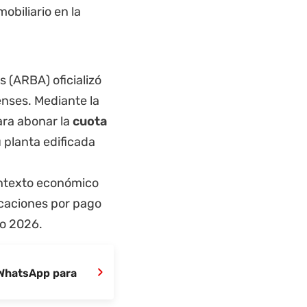
es
(ARBA) oficializó
nses. Mediante la
ara abonar la
cuota
 planta edificada
contexto económico
icaciones por pago
io 2026.
›
 WhatsApp para