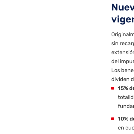
Nuev
vige
Originalm
sin recar
extensió
del impu
Los benef
dividen d
15% d
totali
fundam
10% d
en cuo