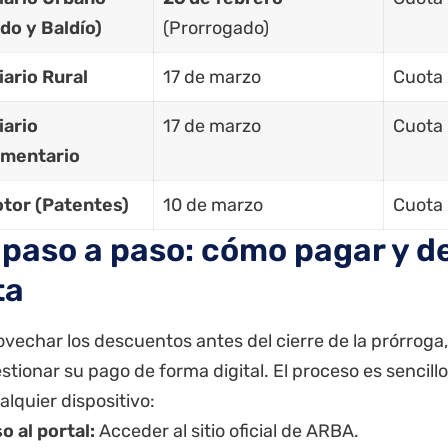
ado y Baldío)
(Prorrogado)
iario Rural
17 de marzo
Cuota 
iario
17 de marzo
Cuota 
mentario
tor (Patentes)
10 de marzo
Cuota 
 paso a paso: cómo pagar y d
ta
vechar los descuentos antes del cierre de la prórroga
tionar su pago de forma digital. El proceso es sencillo
lquier dispositivo:
o al portal:
Acceder al sitio oficial de
ARBA
.