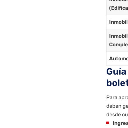
(Edific
Inmobil
Inmobil
Comple
Automo
Guía
bole
Para apro
deben ges
desde cua
Ingres