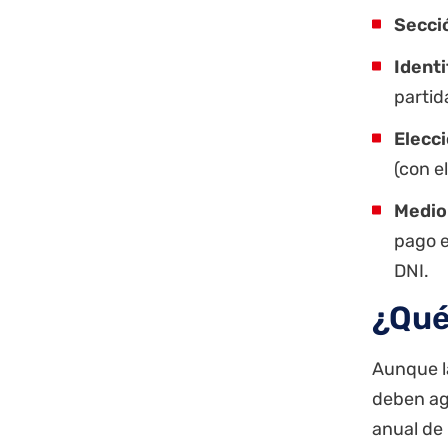
Secci
Identi
partid
Elecc
(con e
Medio
pago e
DNI
.
¿Qué
Aunque la
deben ag
anual de