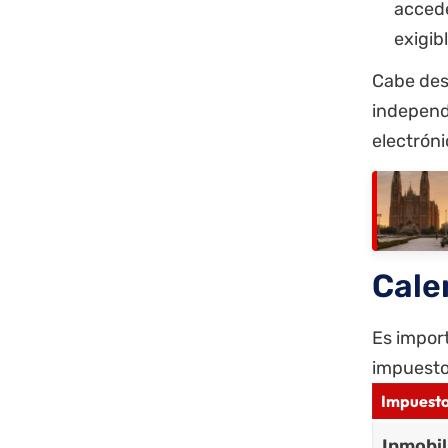
accede
exigib
Cabe des
independ
electróni
Cale
Es import
impuesto 
Impuesto
Inmobil