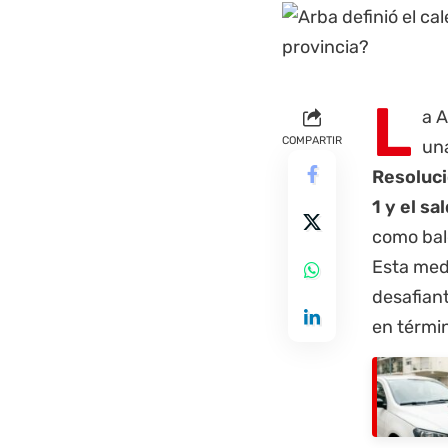
L
a 
COMPARTIR
una
Resoluci
1 y el sa
como bal
Esta med
desafian
en términ