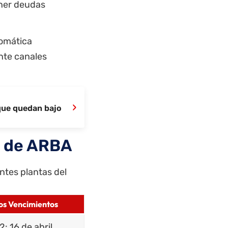
ener deudas
tomática
nte canales
›
 que quedan bajo
s de ARBA
ntes plantas del
os Vencimientos
2: 16 de abril