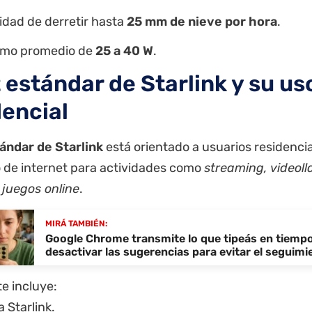
dad de derretir hasta
25 mm de nieve por hora
.
mo promedio de
25 a 40 W
.
t estándar de Starlink y su us
dencial
tándar de Starlink
está orientado a usuarios residencia
o de internet para actividades como
streaming, videol
 juegos online
.
MIRÁ TAMBIÉN:
Google Chrome transmite lo que tipeás en tiempo
desactivar las sugerencias para evitar el seguimi
e incluye:
 Starlink.