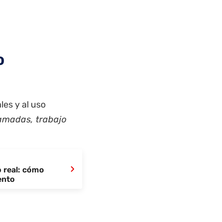
o
les y al uso
lamadas, trabajo
›
 real: cómo
ento