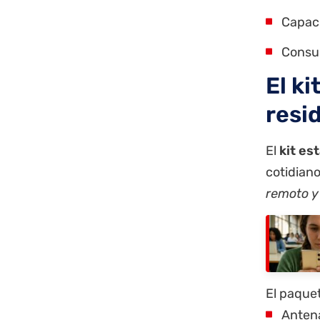
Capaci
Consu
El ki
resi
El
kit es
cotidian
remoto y
El paquet
Antena