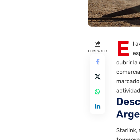
E
l 
COMPARTIR
es
cubrir l
comercia
marcado 
actividad
Desc
Arge
Starlink,
temporal