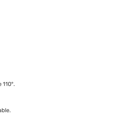
 110°.
able.