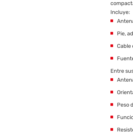
compacta 
Incluye:
Anten
Pie, a
Cable 
Fuente
Entre sus
Anten
Orient
Peso d
Funci
Resist