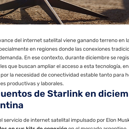
avance del internet satelital viene ganando terreno en l
pecialmente en regiones donde las conexiones tradicio
a demanda. En ese contexto, durante diciembre se regi
les que buscan ampliar el acceso a esta tecnología, e
por la necesidad de conectividad estable tanto para 
es productivas y laborales.
uentos de Starlink en diciem
ntina
 el servicio de internet satelital impulsado por Elon Mus
es en sus kits de conexión
en el mercado argentino.