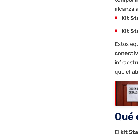
alcanza a
Kit St
Kit St
Estos equ
conectiv
infraest
que
el a
Qué o
El
kit Sta