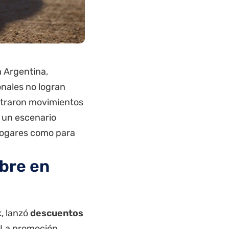
a Argentina,
nales no logran
straron movimientos
n un escenario
hogares como para
bre en
k, lanzó
descuentos
 La promoción