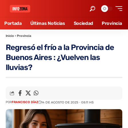
Portada
Últimas Noticias
Sociedad
Provincia
Inicio
›
Provincia
Regresó el frío a la Provincia de
Buenos Aires : ¿Vuelven las
lluvias?
POR
FRANCISCO DÍAZ
14 DE AGOSTO DE 2025 - 08:11 HS