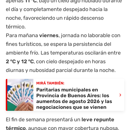
apenas
11 °C
, bajo un cielo algo nublado durante
el día y completamente despejado hacia la
noche, favoreciendo un rápido descenso
térmico.
Para mañana
viernes
, jornada no laborable con
fines turísticos, se espera la persistencia del
ambiente frío. Las temperaturas oscilarán entre
2 °C y 12 °C
, con cielo despejado en horas
diurnas y nubosidad parcial durante la noche.
MIRÁ TAMBIÉN:
Paritarias municipales en
›
Provincia de Buenos Aires: los
aumentos de agosto 2026 y las
negociaciones que se vienen
El fin de semana presentará un
leve repunte
térmico
, aunque con mayor cobertura nubosa.