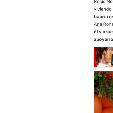
Rocío Mor
viviendo 
habría e
Ana Rons
él y a su
apoyarlo