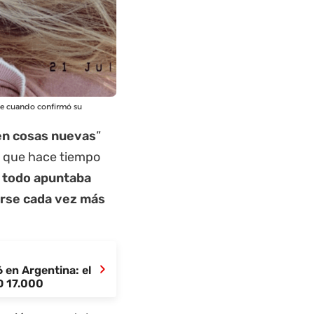
ae cuando confirmó su
nen cosas nuevas
”
a que hace tiempo
 todo apuntaba
erse cada vez más
›
 en Argentina: el
D 17.000