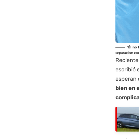
“
Él no
separación con
Reciente
escribió
esperan e
bien en 
complica