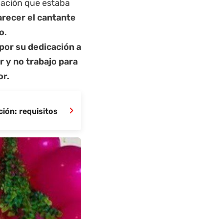
tuación que estaba
arecer el cantante
o.
por su dedicación a
r y no trabajo para
or.
›
ión: requisitos