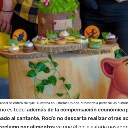
uencer se enteró de que +el estaba en Estados Unidos, Minesotta a partir de las histor
 no es todo,
además de la compensación económica 
do al cantante, Rocío no descarta realizar otras a
reclamo por alimentos
ya que él no le estaría pasando