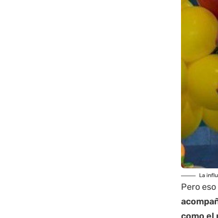
La infl
Pero eso
acompaña
como el 