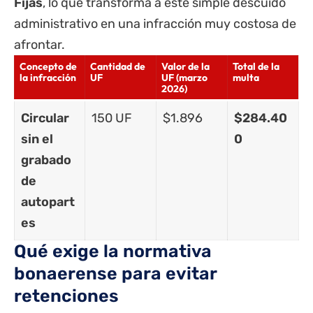
Fijas
, lo que transforma a este simple descuido
administrativo en una infracción muy costosa de
afrontar.
Concepto de
Cantidad de
Valor de la
Total de la
la infracción
UF
UF (marzo
multa
2026)
Circular
150 UF
$1.896
$284.40
sin el
0
grabado
de
autopart
es
Qué exige la normativa
bonaerense para evitar
retenciones