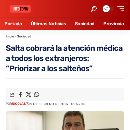
Portada
Últimas Noticias
Sociedad
Provincia
Inicio
›
Sociedad
Salta cobrará la atención médica
a todos los extranjeros:
“Priorizar a los salteños”
POR
NICOLAS
19 DE FEBRERO DE 2024 - 09:43 HS