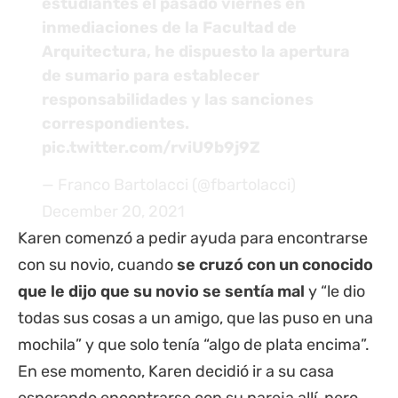
estudiantes el pasado viernes en
inmediaciones de la Facultad de
Arquitectura, he dispuesto la apertura
de sumario para establecer
responsabilidades y las sanciones
correspondientes.
pic.twitter.com/rviU9b9j9Z
— Franco Bartolacci (@fbartolacci)
December 20, 2021
Karen comenzó a pedir ayuda para encontrarse
con su novio, cuando
se cruzó con un conocido
que le dijo que su novio se sentía mal
y “le dio
todas sus cosas a un amigo, que las puso en una
mochila” y que solo tenía “algo de plata encima”.
En ese momento, Karen decidió ir a su casa