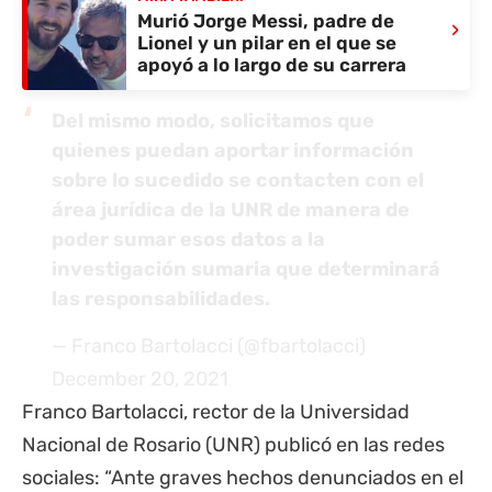
Murió Jorge Messi, padre de
›
Lionel y un pilar en el que se
apoyó a lo largo de su carrera
Del mismo modo, solicitamos que
quienes puedan aportar información
sobre lo sucedido se contacten con el
área jurídica de la UNR de manera de
poder sumar esos datos a la
investigación sumaria que determinará
las responsabilidades.
— Franco Bartolacci (@fbartolacci)
December 20, 2021
Franco Bartolacci, rector de la Universidad
Nacional de Rosario (UNR) publicó en las redes
sociales: “Ante graves hechos denunciados en el