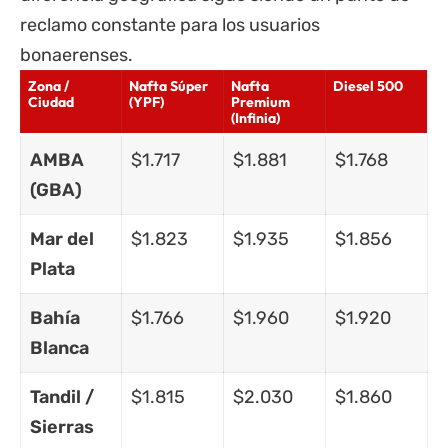
reclamo constante para los usuarios
bonaerenses.
Zona /
Nafta Súper
Nafta
Diesel 500
Ciudad
(YPF)
Premium
(Infinia)
AMBA
$1.717
$1.881
$1.768
(GBA)
Mar del
$1.823
$1.935
$1.856
Plata
Bahía
$1.766
$1.960
$1.920
Blanca
Tandil /
$1.815
$2.030
$1.860
Sierras