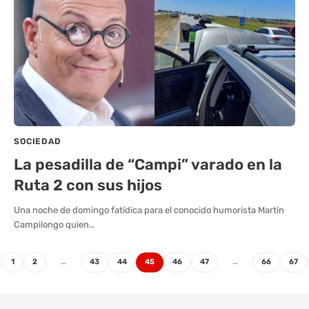
SOCIEDAD
La pesadilla de “Campi” varado en la
Ruta 2 con sus hijos
Una noche de domingo fatídica para el conocido humorista Martín
Campilongo quien…
1
2
…
43
44
45
46
47
…
66
67