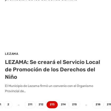
LEZAMA
LEZAMA: Se creará el Servicio Local
de Promoción de los Derechos del
Niño
El Municipio de Lezama firmó un convenio con el Organismo
Provincial de…
1
2
…
211
212
213
214
215
…
218
21