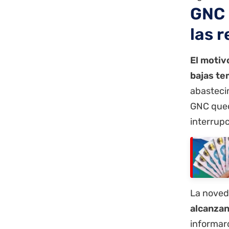
GNC 
las 
El motiv
bajas t
abastecim
GNC qued
interrup
La noved
alcanzan
informar