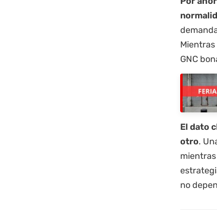
Por ahor
normali
demanda 
Mientras 
GNC bonae
El dato 
otro
. Un
mientras
estrategi
no depen