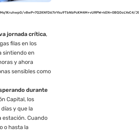
nH0Mq1KruhwpG/v8wP+7Q2KNfD67irYku9TbNbPcKM4M+vURPW+kEN+0BQOoLYeC4/J
a jornada crítica
,
gas filas en los
a sintiendo en
horas y ahora
onas sensibles como
 esperando durante
n Capital, los
 días y que la
a estación. Cuando
 o hasta la