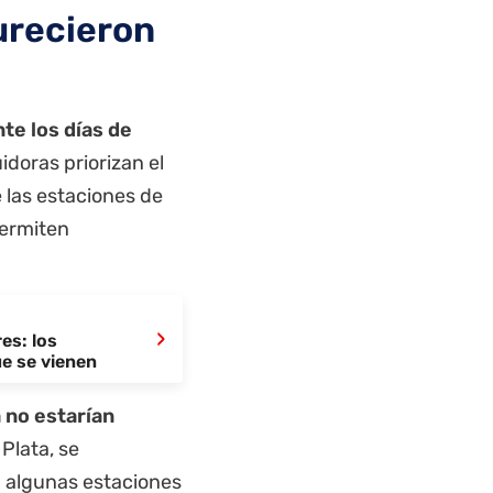
urecieron
te los días de
idoras priorizan el
e las estaciones de
permiten
›
es: los
e se vienen
a no estarían
 Plata, se
a algunas estaciones