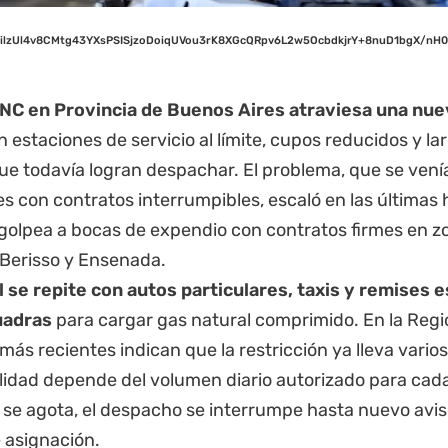
NilzUl4v8CMtg43YXsPSISjzoDoiqUVou3rK8XGcQRpv6L2w5OcbdkjrY+8nuD1bgX/
GNC en
Provincia de Buenos Aires
atraviesa una nuev
n estaciones de servicio al límite, cupos reducidos y lar
ue todavía logran despachar. El problema, que se vení
s con contratos interrumpibles, escaló en las últimas 
golpea a bocas de expendio con contratos firmes en z
 Berisso y Ensenada.
l se repite con autos particulares, taxis y remises
uadras
para cargar gas natural comprimido. En la Regió
más recientes indican que la restricción ya lleva varios
ilidad depende del volumen diario autorizado para cad
se agota, el despacho se interrumpe hasta nuevo aviso
 asignación.