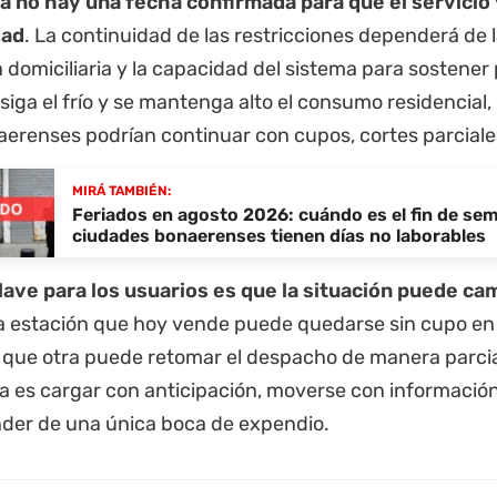
a no hay una fecha confirmada para que el servicio 
dad
. La continuidad de las restricciones dependerá de 
domiciliaria y la capacidad del sistema para sostener
siga el frío y se mantenga alto el consumo residencial,
renses podrían continuar con cupos, cortes parciales 
MIRÁ TAMBIÉN:
Feriados en agosto 2026: cuándo es el fin de se
ciudades bonaerenses tienen días no laborables
clave para los usuarios es que la situación puede ca
a estación que hoy vende puede quedarse sin cupo en
 que otra puede retomar el despacho de manera parcial
a es cargar con anticipación, moverse con información
der de una única boca de expendio.