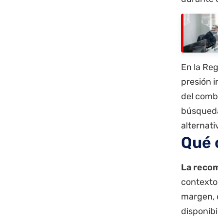
En la Re
presión i
del combu
búsqueda
alternati
Qué 
La recom
contexto 
margen, c
disponibi