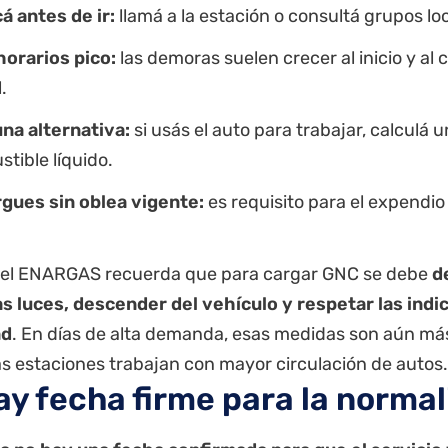
cá antes de ir:
llamá a la estación o consultá grupos lo
horarios pico:
las demoras suelen crecer al inicio y al c
.
na alternativa:
si usás el auto para trabajar, calculá 
tible líquido.
gues sin oblea vigente:
es requisito para el expendio
el
ENARGAS
recuerda que para cargar GNC se debe
d
as luces, descender del vehículo y respetar las indi
ad
. En días de alta demanda, esas medidas son aún má
as estaciones trabajan con mayor circulación de autos.
ay fecha firme para la normal