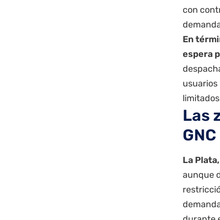
con contr
demanda 
En térmi
espera p
despacha
usuarios 
limitados
Las 
GNC
La Plata
aunque de
restricc
demanda d
durante e