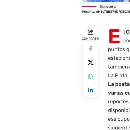
Signature:
P6xahLwWH3vTRBZ74DfKi5Zl
E
l 
COMPARTIR
co
puntos q
estacione
también 
La Plata,
La posta
varias c
reportes 
disponib
ese cupo 
siguiente