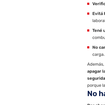
Verifi
Evitá 
laboral
Tené u
combus
No car
carga.
Además, 
apagar l
segurid
porque l
No h