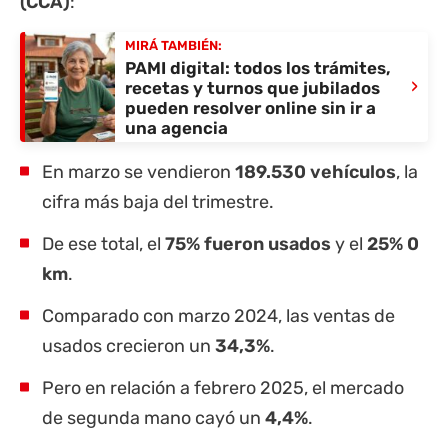
(CCA)
:
MIRÁ TAMBIÉN:
PAMI digital: todos los trámites,
›
recetas y turnos que jubilados
pueden resolver online sin ir a
una agencia
En marzo se vendieron
189.530 vehículos
, la
cifra más baja del trimestre.
De ese total, el
75% fueron usados
y el
25% 0
km
.
Comparado con marzo 2024, las ventas de
usados crecieron un
34,3%
.
Pero en relación a febrero 2025, el mercado
de segunda mano cayó un
4,4%
.