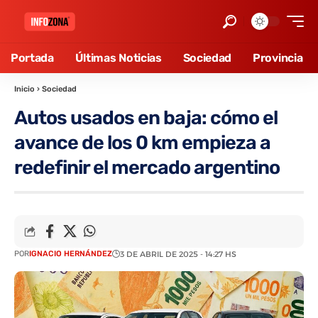
Portada
Últimas Noticias
Sociedad
Provincia
Inicio
›
Sociedad
Autos usados en baja: cómo el
avance de los 0 km empieza a
redefinir el mercado argentino
POR
IGNACIO HERNÁNDEZ
3 DE ABRIL DE 2025 - 14:27 HS