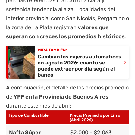
pero las referencias marcan una clara y
sostenida tendencia al alza. Localidades del
interior provincial como San Nicolás, Pergamino o
la zona de La Plata registran
valores que
superan con creces los promedios históricos
.
MIRÁ TAMBIÉN:
Cambian los cajeros automáticos
›
en agosto 2026: cuánto se
puede extraer por día según el
banco
A continuación, el detalle de los precios promedio
de
YPF en la Provincia de Buenos Aires
durante este mes de abril:
Tipo de Combustible
Precio Promedio por Litro
(Abril 2026)
Nafta Súper
$2.000 – $2.063