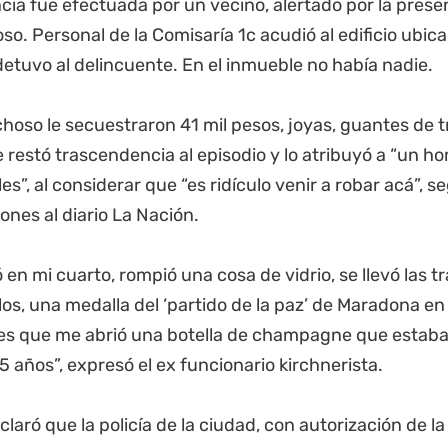
ia fue efectuada por un vecino, alertado por la prese
o. Personal de la Comisaría 1c acudió al edificio ubicad
detuvo al delincuente. En el inmueble no había nadie.
hoso le secuestraron 41 mil pesos, joyas, guantes de t
 restó trascendencia al episodio y lo atribuyó a “un h
es”, al considerar que “es ridículo venir a robar acá”, s
ones al diario La Nación.
 en mi cuarto, rompió una cosa de vidrio, se llevó las t
os, una medalla del ‘partido de la paz’ de Maradona en 
es que me abrió una botella de champagne que estaba 
 años”, expresó el ex funcionario kirchnerista.
laró que la policía de la ciudad, con autorización de la 