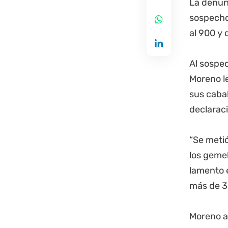
La denunc
sospechos
al 900 y 
Al sospec
Moreno le
sus cabal
declaraci
“Se metió
los gemel
lamento 
más de 35
Moreno ac