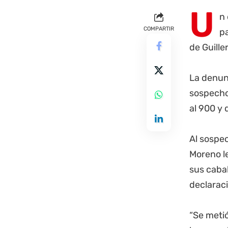
U
n 
COMPARTIR
p
de Guille
La denunc
sospechos
al 900 y 
Al sospec
Moreno le
sus cabal
declaraci
“Se metió