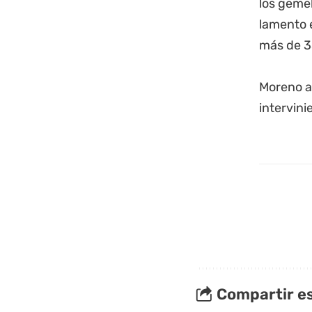
los gemel
lamento 
más de 35
Moreno ac
intervini
Compartir es