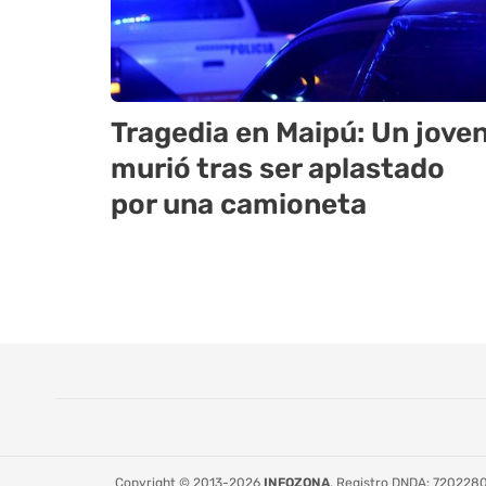
Tragedia en Maipú: Un jove
murió tras ser aplastado
por una camioneta
Copyright © 2013-2026
INFOZONA
. Registro DNDA: 72022808