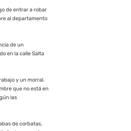
go de entrar a robar
bre al departamento
ncia de un
o en la calle Salta
rabajo y un morral.
ombre que no está en
egún las
rabas de corbatas,