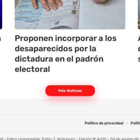
n
Proponen incorporar a los
desaparecidos por la
dictadura en el padrón
electoral
Más Noticias
Política de privacidad
Polít
 - Editor responsable: Pablo J. Rodriguez - Edición Nº 4.610 - 06 de agosto de 