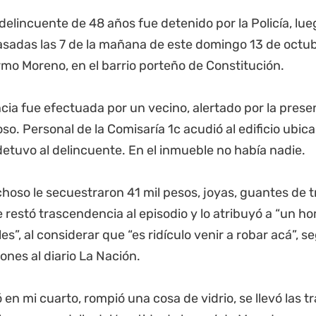
delincuente de 48 años fue detenido por la Policía, lue
asadas las 7 de la mañana de este domingo 13 de octu
rmo Moreno, en el barrio porteño de Constitución.
ia fue efectuada por un vecino, alertado por la prese
o. Personal de la Comisaría 1c acudió al edificio ubicad
detuvo al delincuente. En el inmueble no había nadie.
hoso le secuestraron 41 mil pesos, joyas, guantes de t
 restó trascendencia al episodio y lo atribuyó a “un h
es”, al considerar que “es ridículo venir a robar acá”, s
ones al diario La Nación.
 en mi cuarto, rompió una cosa de vidrio, se llevó las t