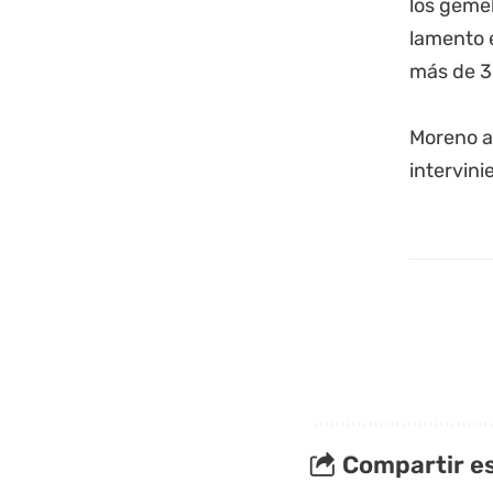
los gemel
lamento 
más de 35
Moreno ac
intervini
Compartir es