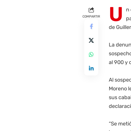
U
n 
COMPARTIR
p
de Guille
La denunc
sospechos
al 900 y 
Al sospec
Moreno le
sus cabal
declaraci
“Se metió