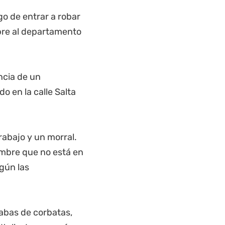
go de entrar a robar
bre al departamento
ncia de un
o en la calle Salta
rabajo y un morral.
ombre que no está en
egún las
rabas de corbatas,