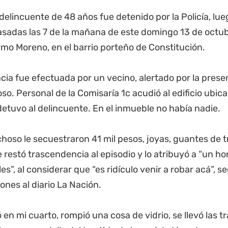
delincuente de 48 años fue detenido por la Policía, lue
asadas las 7 de la mañana de este domingo 13 de octu
rmo Moreno, en el barrio porteño de Constitución.
ia fue efectuada por un vecino, alertado por la prese
o. Personal de la Comisaría 1c acudió al edificio ubicad
detuvo al delincuente. En el inmueble no había nadie.
hoso le secuestraron 41 mil pesos, joyas, guantes de t
 restó trascendencia al episodio y lo atribuyó a “un h
es”, al considerar que “es ridículo venir a robar acá”, s
ones al diario La Nación.
 en mi cuarto, rompió una cosa de vidrio, se llevó las t